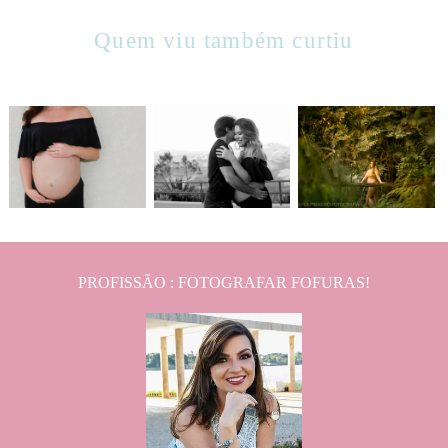
Quem viu também curtiu
1138
0
1146
0
1316
0
PROFISSÃO : FOTOGRAFAR FOFURAS!